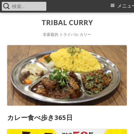
検
メ
メニュ
索:
イ
コ
TRIBAL CURRY
ン
ン
非家庭的 トライバル カリー
テ
メ
ン
ツ
ニ
へ
ス
ュ
キ
ー
ッ
プ
カレー食べ歩き365日