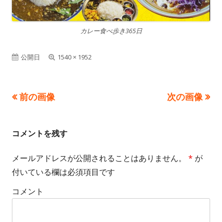
カレー食べ歩き365日
公開日
フ
1540 × 1952
ル
サ
前の画像
次の画像
イ
ズ
コメントを残す
メールアドレスが公開されることはありません。
*
が
付いている欄は必須項目です
コメント