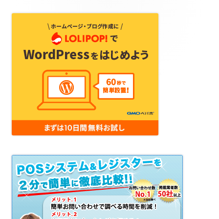
フ
ッ
タ
ー・
コ
ン
テ
ン
ツ