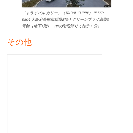
『トライバル カリー』（TRIBAL CURRY） 〒569-
0804 大阪府高槻市紺屋町3-1 グリーンプラザ高槻3
号館（地下1階） （JRの階段降りて徒歩１分）
その他