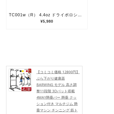
【コミコミ価格 12800円】
ぶら下がり健康器
BARWING モデル 高さ調
整11段階 3Dパット搭載
4WAY懸垂バー 懸垂 クッ
ション付き マルチジム 懸
垂マシン チンニング 筋ト