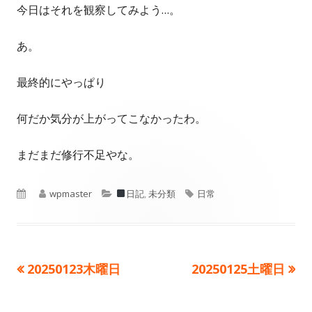
今日はそれを観察してみよう…。
あ。
最終的にやっぱり
何だか気分が上がってこなかったわ。
まだまだ修行不足やな。
公
作
wpmaster
カ
日記
,
未分類
タ
日常
開
成
テ
グ
日
者
ゴ
前
20250123木曜日
次
20250125土曜日
投
リ
の
の
ー
稿
記
記