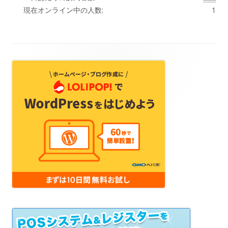
現在オンライン中の人数:
1
フ
ッ
タ
ー・
コ
ン
テ
ン
ツ