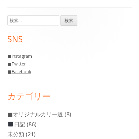
事:
事:
ナ
検
メ
ビ
索:
イ
ゲ
SNS
ン
ー
■
Instagram
サ
シ
■
Twitter
■
Facebook
イ
ョ
ド
ン
カテゴリー
バ
ー
■オリジナルカリー道
(8)
日記
(86)
未分類
(21)