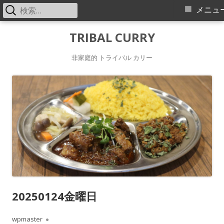
検
メ
メニュ
索:
イ
コ
TRIBAL CURRY
ン
ン
非家庭的 トライバル カリー
テ
メ
ン
ツ
ニ
へ
ス
ュ
キ
ー
ッ
プ
20250124金曜日
作
wpmaster
公