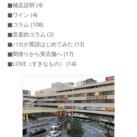
■補足説明
(4)
■ワイン
(4)
■コラム
(108)
■音楽的コラム
(2)
■バカが英語はじめてみた
(13)
■間借りから実店舗へ
(17)
■LOVE（すきなもの）
(14)