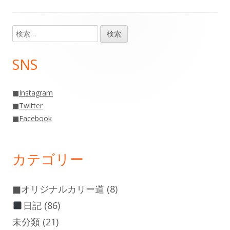
事:
事:
ナ
検
メ
ビ
索:
イ
ゲ
SNS
ン
ー
■
Instagram
サ
シ
■
Twitter
■
Facebook
イ
ョ
ド
ン
カテゴリー
バ
ー
■オリジナルカリー道
(8)
日記
(86)
未分類
(21)