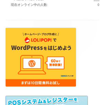
現在オンライン中の人数:
0
フ
ッ
タ
ー・
コ
ン
テ
ン
ツ