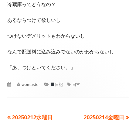
冷蔵庫ってどうなの？
あるならつけて欲しいし
つけないデメリットもわからないし
なんで配送料に込み込みでないのかわからないし
「あ、つけといてください。」
公
作
wpmaster
カ
日記
タ
日常
開
成
テ
グ
日
者
ゴ
前
20250212水曜日
次
20250214金曜日
投
リ
の
の
ー
稿
記
記