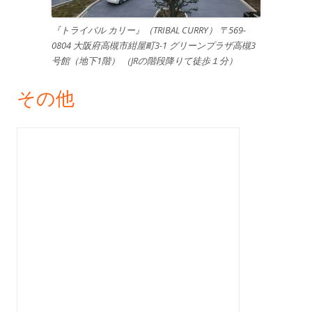
『トライバル カリー』（TRIBAL CURRY） 〒569-
0804 大阪府高槻市紺屋町3-1 グリーンプラザ高槻3
号館（地下1階） （JRの階段降りて徒歩１分）
その他