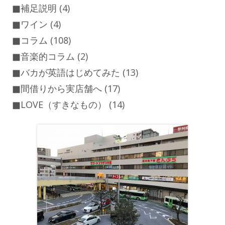
■補足説明
(4)
■ワイン
(4)
■コラム
(108)
■音楽的コラム
(2)
■バカが英語はじめてみた
(13)
■間借りから実店舗へ
(17)
■LOVE（すきなもの）
(14)