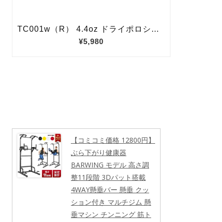
【コミコミ価格 12800円】
ぶら下がり健康器
BARWING モデル 高さ調
整11段階 3Dパット搭載
4WAY懸垂バー 懸垂 クッ
ション付き マルチジム 懸
垂マシン チンニング 筋ト