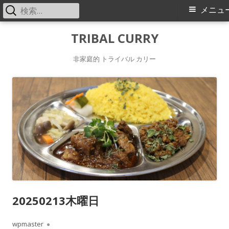
検
メ
メニュ
索:
イ
コ
TRIBAL CURRY
ン
ン
非家庭的 トライバル カリー
テ
メ
ン
ツ
ニ
へ
ス
ュ
キ
ー
ッ
プ
20250213木曜日
作
wpmaster
公