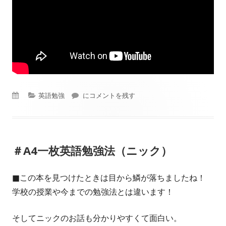
公
カ
英語勉強
#WalkとWorkの発音の違い（サマー）
にコメントを残す
開
テ
日
ゴ
＃A4一枚英語勉強法（ニック）
リ
ー
■この本を見つけたときは目から鱗が落ちましたね！
学校の授業や今までの勉強法とは違います！
そしてニックのお話も分かりやすくて面白い。