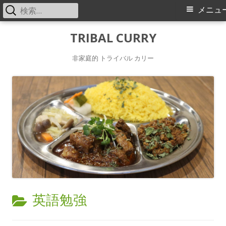
検
メ
メニュ
索:
イ
コ
TRIBAL CURRY
ン
ン
非家庭的 トライバル カリー
テ
メ
ン
ツ
ニ
へ
ス
ュ
キ
ー
ッ
プ
カ
英語勉強
テ