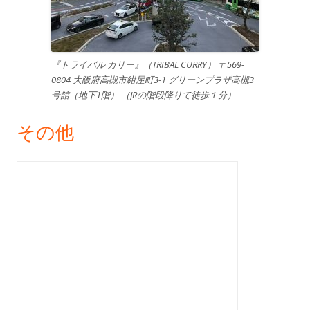
『トライバル カリー』（TRIBAL CURRY） 〒569-
0804 大阪府高槻市紺屋町3-1 グリーンプラザ高槻3
号館（地下1階） （JRの階段降りて徒歩１分）
その他