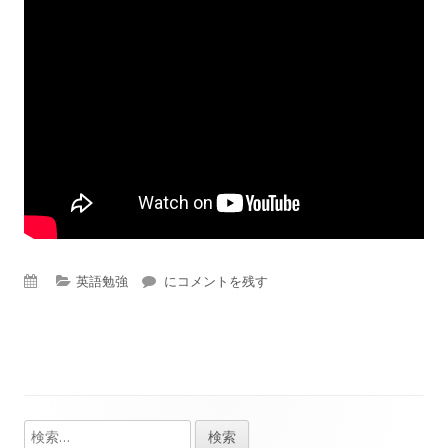
公
カ
英語勉強
#失礼な英語（ケビン）
にコメントを残す
開
テ
日
ゴ
リ
ー
検
メ