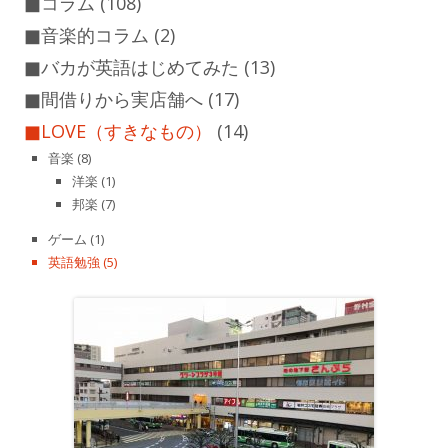
■コラム
(108)
■音楽的コラム
(2)
■バカが英語はじめてみた
(13)
■間借りから実店舗へ
(17)
■LOVE（すきなもの）
(14)
音楽
(8)
洋楽
(1)
邦楽
(7)
ゲーム
(1)
英語勉強
(5)