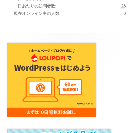
一日あたりの訪問者数:
126
現在オンライン中の人数:
0
フ
ッ
タ
ー・
コ
ン
テ
ン
ツ