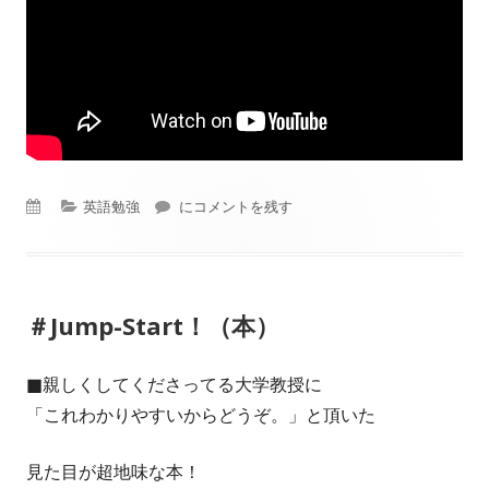
公
カ
英語勉強
＃A4一枚英語勉強法（ニック）
にコメントを残す
開
テ
日
ゴ
＃Jump-Start！（本）
リ
ー
■親しくしてくださってる大学教授に
「これわかりやすいからどうぞ。」と頂いた
見た目が超地味な本！