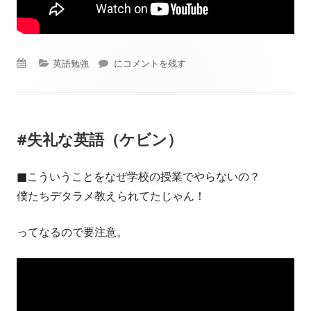
公
カ
英語勉強
＃Jump-Start！（本）
にコメントを残す
開
テ
日
ゴ
#失礼な英語（ケビン）
リ
ー
■こういうことをなぜ学校の授業でやらないの？
僕たちデタラメ教えられてたじゃん！
ってなるので要注意。