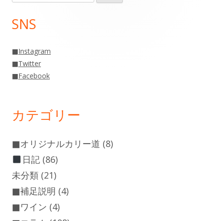
索:
イ
SNS
ン
■
Instagram
サ
■
Twitter
■
Facebook
イ
ド
カテゴリー
バ
ー
■オリジナルカリー道
(8)
日記
(86)
未分類
(21)
■補足説明
(4)
■ワイン
(4)