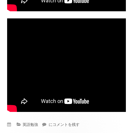
公
カ
英語勉強
＃あいうえおフォニックス
にコメントを残す