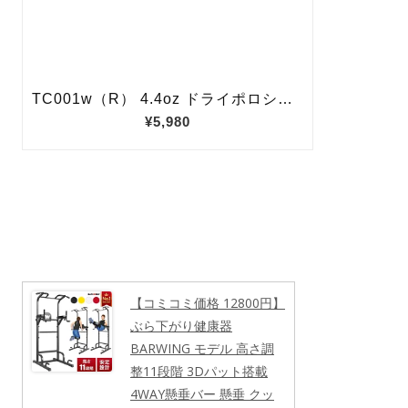
【コミコミ価格 12800円】
ぶら下がり健康器
BARWING モデル 高さ調
整11段階 3Dパット搭載
4WAY懸垂バー 懸垂 クッ