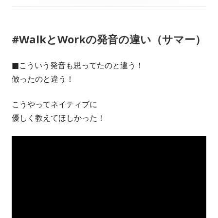
開
テ
日
ゴ
#WalkとWorkの発音の違い（サマー）
リ
ー
■こういう発音も思ってたのと違う！
倣ったのと違う！
こうやってネイティブに
優しく教えてほしかった！