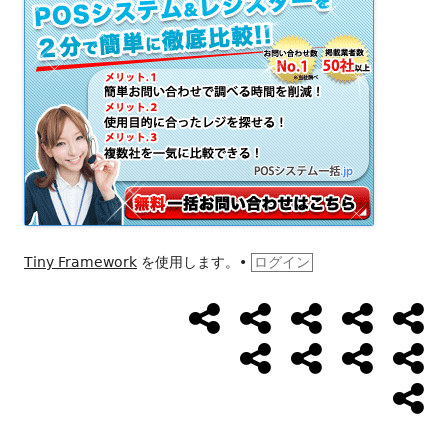
Tiny Framework
を使用します。
•
ログイン
ト
★
ト
メ
TR
ソ
ッ
営
ラ
ニ
VI
プ
業
イ
ュ
ー
BASS
ウ
ア
デ
ペ
日
バ
ー
レ
ク
ク
ザ
シ
ー
と
ル
ッ
レ
セ
イ
ジ
時
カ
お
ス
レ
ス
ン
ャ
間
リ
問
ン
レ
ポ
★
ー
い
ッ
ー
ル
と
合
ス
ト