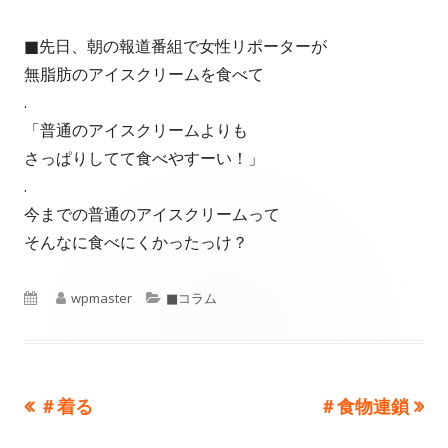
成
開
■先日、朝の報道番組で女性リポーターが
者
日
無脂肪のアイスクリームを食べて
.
「普通のアイスクリームよりも
さっぱりしてて食べやすーい！」
.
今までの普通のアイスクリームって
そんなに食べにくかったっけ？
公
作
wpmaster
カ
■コラム
開
成
テ
日
者
ゴ
前
＃着る
次
＃食物連鎖
投
リ
の
の
ー