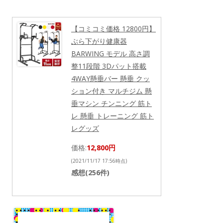
【コミコミ価格 12800円】
ぶら下がり健康器
BARWING モデル 高さ調
整11段階 3Dパット搭載
4WAY懸垂バー 懸垂 クッ
ション付き マルチジム 懸
垂マシン チンニング 筋ト
レ 懸垂 トレーニング 筋ト
レグッズ
価格:
12,800円
(2021/11/17 17:56時点)
感想(256件)