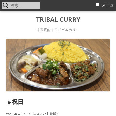
検
メ
メニュ
索:
イ
コ
TRIBAL CURRY
ン
ン
非家庭的 トライバル カリー
テ
メ
ン
ツ
ニ
へ
ス
ュ
キ
ー
ッ
プ
＃祝日
作
wpmaster
公
＃祝日
にコメントを残す