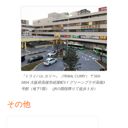
『トライバル カリー』（TRIBAL CURRY） 〒569-
0804 大阪府高槻市紺屋町3-1 グリーンプラザ高槻3
号館（地下1階） （JRの階段降りて徒歩１分）
その他