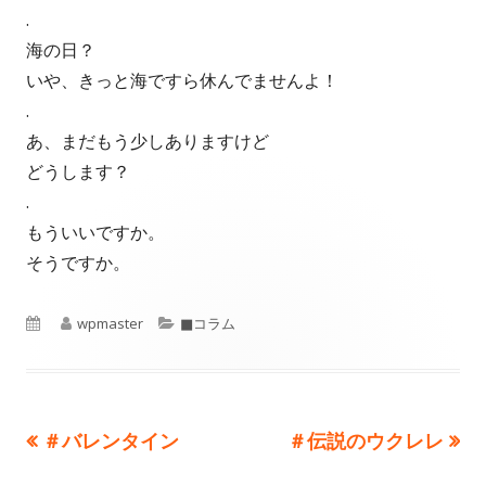
.
海の日？
いや、きっと海ですら休んでませんよ！
.
あ、まだもう少しありますけど
どうします？
.
もういいですか。
そうですか。
公
作
wpmaster
カ
■コラム
開
成
テ
日
者
ゴ
前
＃バレンタイン
次
＃伝説のウクレレ
投
リ
の
の
ー