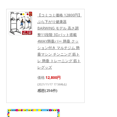
【コミコミ価格 12800円】
ぶら下がり健康器
BARWING モデル 高さ調
整11段階 3Dパット搭載
4WAY懸垂バー 懸垂 クッ
ション付き マルチジム 懸
垂マシン チンニング 筋ト
レ 懸垂 トレーニング 筋ト
レグッズ
価格:
12,800円
(2021/11/17 17:56時点)
感想(256件)