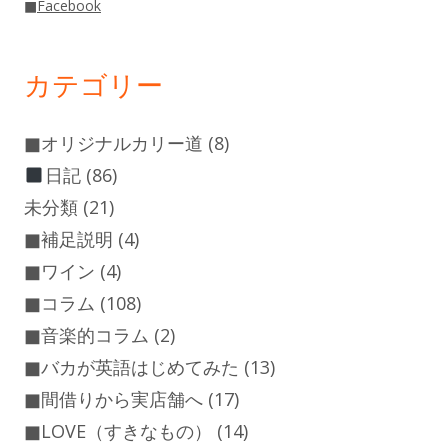
■
Facebook
イ
ド
カテゴリー
バ
ー
■オリジナルカリー道
(8)
日記
(86)
未分類
(21)
■補足説明
(4)
■ワイン
(4)
■コラム
(108)
■音楽的コラム
(2)
■バカが英語はじめてみた
(13)
■間借りから実店舗へ
(17)
■LOVE（すきなもの）
(14)