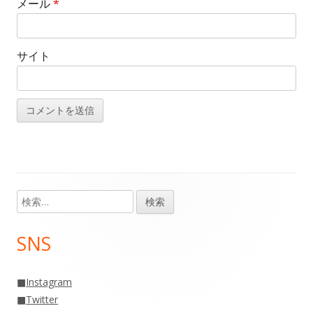
メール
*
サイト
検
メ
索:
イ
SNS
ン
■
Instagram
サ
■
Twitter